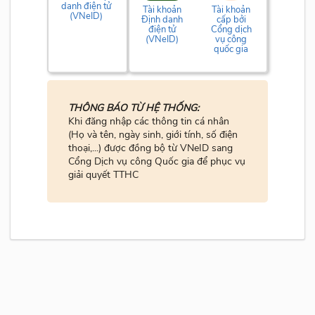
danh điện tử
Tài khoản
Tài khoản
(VNeID)
Định danh
cấp bởi
điện tử
Cổng dịch
(VNeID)
vụ công
quốc gia
THÔNG BÁO TỪ HỆ THỐNG:
Khi đăng nhập các thông tin cá nhân
(Họ và tên, ngày sinh, giới tính, số điện
thoại,...) được đồng bộ từ VNeID sang
Cổng Dịch vụ công Quốc gia để phục vụ
giải quyết TTHC