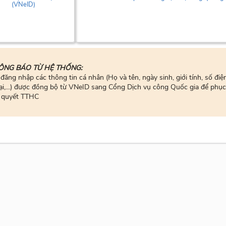
(VNeID)
ÔNG BÁO TỪ HỆ THỐNG:
 đăng nhập các thông tin cá nhân (Họ và tên, ngày sinh, giới tính, số điệ
ại,...) được đồng bộ từ VNeID sang Cổng Dịch vụ công Quốc gia để phục
i quyết TTHC