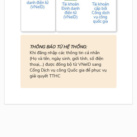
danh điện tử
Tài khoản
Tài khoản
(VNeID)
Định danh
cấp bởi
điện tử
Cổng dịch
(VNeID)
vụ công
quốc gia
THÔNG BÁO TỪ HỆ THỐNG:
Khi đăng nhập các thông tin cá nhân
(Họ và tên, ngày sinh, giới tính, số điện
thoại,...) được đồng bộ từ VNeID sang
Cổng Dịch vụ công Quốc gia để phục vụ
giải quyết TTHC