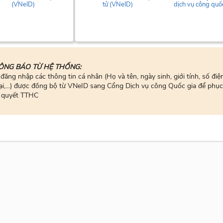
(VNeID)
tử (VNeID)
dịch vụ công quố
ÔNG BÁO TỪ HỆ THỐNG:
 đăng nhập các thông tin cá nhân (Họ và tên, ngày sinh, giới tính, số điệ
ại,...) được đồng bộ từ VNeID sang Cổng Dịch vụ công Quốc gia để phục
i quyết TTHC