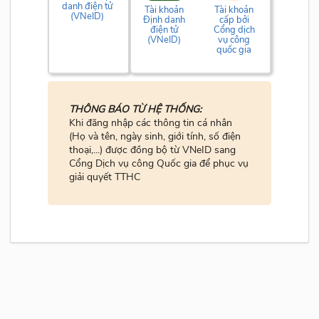
danh điện tử
Tài khoản
Tài khoản
(VNeID)
Định danh
cấp bởi
điện tử
Cổng dịch
(VNeID)
vụ công
quốc gia
THÔNG BÁO TỪ HỆ THỐNG:
Khi đăng nhập các thông tin cá nhân
(Họ và tên, ngày sinh, giới tính, số điện
thoại,...) được đồng bộ từ VNeID sang
Cổng Dịch vụ công Quốc gia để phục vụ
giải quyết TTHC